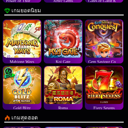
Power of Thor Megaways
Aztec Gems
Gates of Gatot Kaca
เกมยอดนิยม
Mahjong Ways
Koi Gate
Gem Saviour Conquest
Gold Blitz
Roma
Fiery Sevens
เกมสุดฮอต