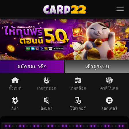
ทั้งหมด
เกมสล็อต
คาสิโนสด
กีฬา
ยิงปลา
ลอตเตอรี
สมัครสมาชิก
เข้าสู่ระบบ
โป๊กเกอร์
Line
ทั้งหมด
เกมสุดฮอต
เกมสล็อต
คาสิโนสด
Telegram
กีฬา
ยิงปลา
โป๊กเกอร์
ลอตเตอรี
แชท