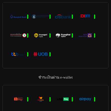
ชำระเงินผ่าน e-wallet